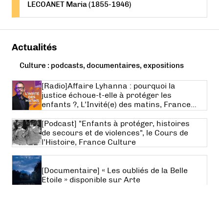
LECOANET Maria (1855-1946)
Actualités
Culture : podcasts, documentaires, expositions
[Radio]Affaire Lyhanna : pourquoi la
justice échoue-t-elle à protéger les
enfants ?, L’Invité(e) des matins, France
Culture
[Podcast] "Enfants à protéger, histoires
de secours et de violences", le Cours de
l’Histoire, France Culture
[Documentaire] « Les oubliés de la Belle
Etoile » disponible sur Arte
1
2
3
4
5
6
7
8
9
10