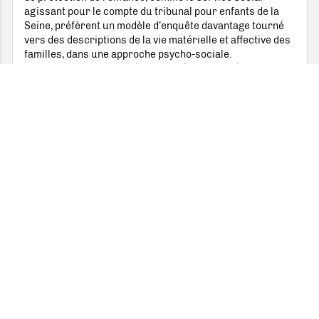
agissant pour le compte du tribunal pour enfants de la
Seine, préfèrent un modèle d’enquête davantage tourné
vers des descriptions de la vie matérielle et affective des
familles, dans une approche psycho-sociale.
L’OPMES envoie ce modèle d’enquête sociale à toutes les
organisations de protection de la première enfance à
partir de 1940, afin d’harmoniser leurs fiches
nominatives. À une époque où ces institutions se
multiplient, notamment sous la forme de consultations de
nourrissons, cette initiative témoigne des efforts fournis
pour éviter les « doubles emplois », soit la multiplication
erratiques des interventions d’œuvres auprès des
familles. Les informations recueillies sur les secours
financiers publics comme privés déjà reçus par la famille
usagères s’inscrivent aussi dans une démarche de
défiance vis-à-vis de ces dernières, visant à éviter
qu’elles ne puissent multiplier les demandes d’aides
auprès de divers organismes.
L’OPMES s’organise donc autour du principe de la
visiteuse unique par secteur, comme en témoigne le
modèle d’enquête. Cet effort de coordination se renforce
avec l’irruption de la guerre. L’OPMES disparaît en 1941